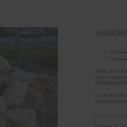
ENROCHEM
enlève
livraiso
Saint Jean d'
fournir plusi
D'ENROCHEM
La dimension e
vous souhaiter