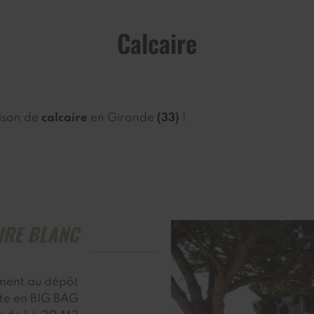
Calcaire
aison de
calcaire
en Gironde
(33)
!
IRE BLANC
ment au dépôt
site en BIG BAG