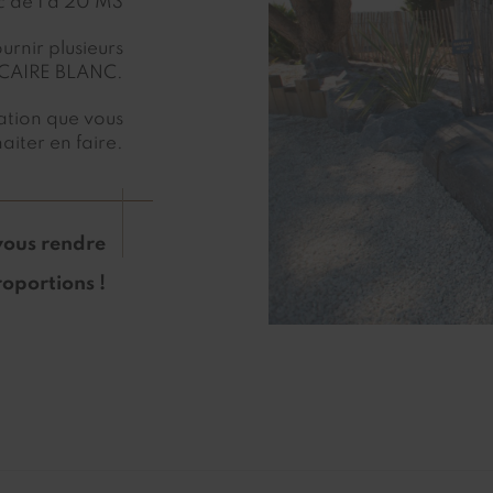
ac de 1 à 20 M3
urnir plusieurs
LCAIRE BLANC.
sation que vous
aiter en faire.
 vous rendre
oportions !