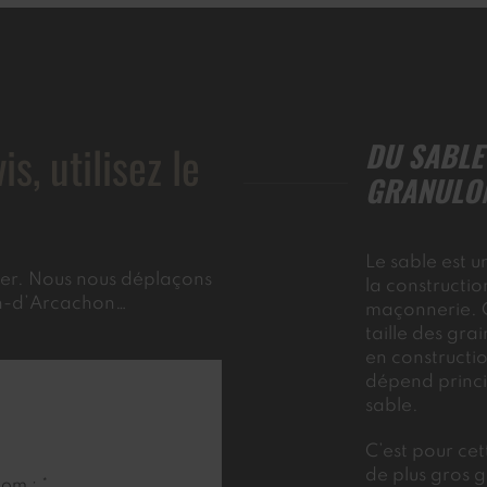
, utilisez le
DU SABLE
GRANULO
Le sable est 
tier. Nous nous déplaçons
la constructi
in-d’Arcachon…
maçonnerie. C
taille des gra
en constructio
dépend princi
sable.
C’est pour cet
de plus gros 
om : *