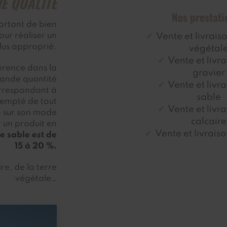
E QUALITÉ
Nos prestati
portant de bien
Pour réaliser un
Vente et livrais
plus approprié.
végétal
Vente et livr
férence dans la
gravier
rande quantité
Vente et livr
correspondant à
sable
xempté de tout
Vente et livr
n sur son mode
calcaire
r un produit en
Vente et livrais
e sable est de
15 à 20 %.
ire
, de la terre
végétale…