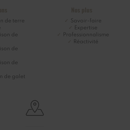
ons
Nos plus
on de terre
Savoir-faire
e
Expertise
aison de
Professionnalisme
Réactivité
aison de
aison de
on de galet