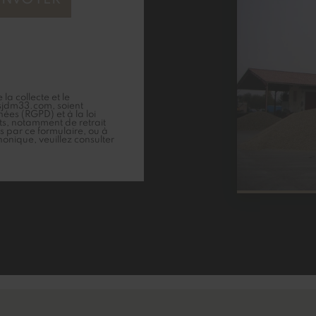
 collecte et le
sjdm33.com
, soient
ées (RGPD) et à la loi
its, notamment de retrait
s par ce formulaire, ou à
honique, veuillez consulter