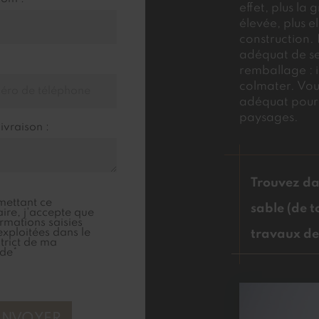
effet, plus la
élevée, plus e
construction. 
adéquat de se 
remballage : i
colmater. Vou
adéquat pour 
paysages.
ivraison :
Trouvez da
mettant ce
sable (de t
ire, j'accepte que
ormations saisies
exploitées dans le
travaux d
trict de ma
de*