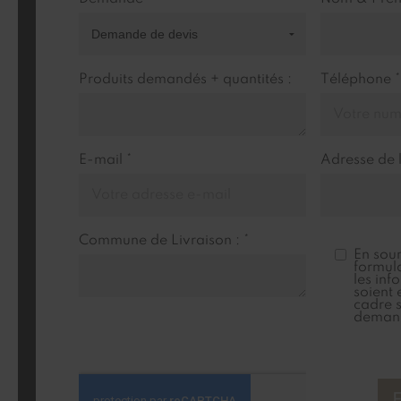
Produits demandés + quantités :
Téléphone *
E-mail *
Adresse de l
Commune de Livraison : *
En sou
formula
les inf
soient 
cadre s
deman