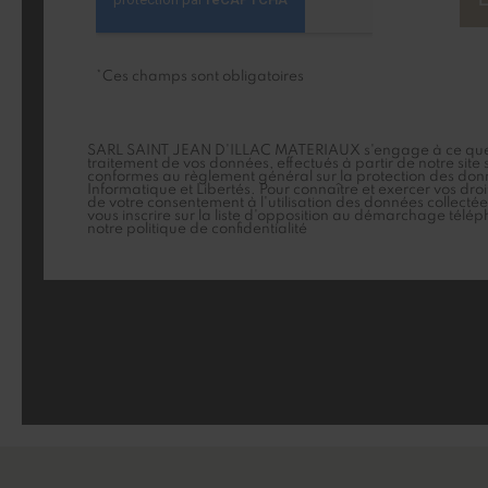
*Ces champs sont obligatoires
SARL SAINT JEAN D'ILLAC MATERIAUX s'engage à ce que la
traitement de vos données, effectués à partir de notre site
conformes au règlement général sur la protection des donn
Informatique et Libertés. Pour connaître et exercer vos dro
de votre consentement à l'utilisation des données collectée
vous inscrire sur la liste d'opposition au démarchage télép
notre
politique de confidentialité